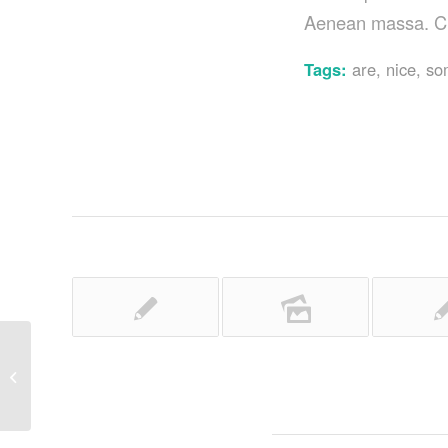
Aenean massa. Cu
Tags:
are
,
nice
,
so
This is a standard post format with
preview Picture