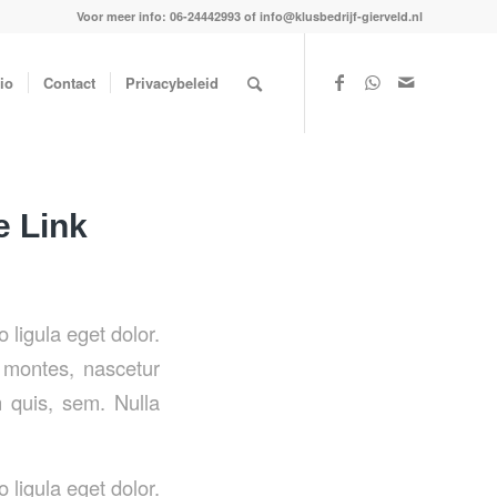
Voor meer info: 06-24442993 of info@klusbedrijf-gierveld.nl
io
Contact
Privacybeleid
e Link
ligula eget dolor.
 montes, nascetur
m quis, sem. Nulla
ligula eget dolor.