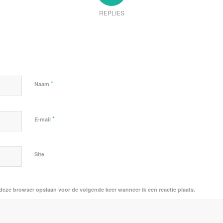
REPLIES
*
Naam
*
E-mail
Site
 deze browser opslaan voor de volgende keer wanneer ik een reactie plaats.