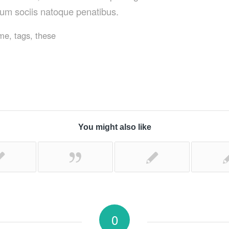
m sociis natoque penatibus.
me
,
tags
,
these
You might also like
0