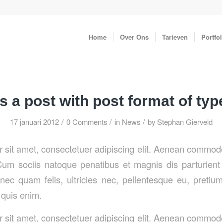
Home
Over Ons
Tarieven
Portfol
is a post with post format of typ
/
/
/
17 januari 2012
0 Comments
in
News
by
Stephan Gierveld
 sit amet, consectetuer adipiscing elit. Aenean commodo 
m sociis natoque penatibus et magnis dis parturient
nec quam felis, ultricies nec, pellentesque eu, pretiu
quis enim.
 sit amet, consectetuer adipiscing elit. Aenean commodo 