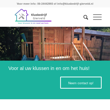
Voor meer info: 06-24442993 of info@klusbedrijf-gierveld.nl
Voor al uw klussen in en om het huis!
Neem contact op!