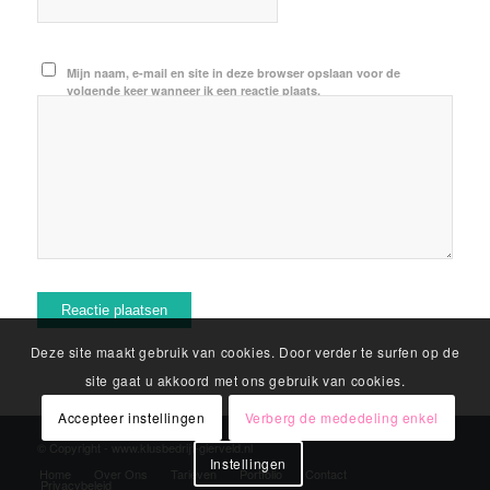
Mijn naam, e-mail en site in deze browser opslaan voor de
volgende keer wanneer ik een reactie plaats.
Deze site maakt gebruik van cookies. Door verder te surfen op de
site gaat u akkoord met ons gebruik van cookies.
Accepteer instellingen
Verberg de mededeling enkel
© Copyright - www.klusbedrijf-gierveld.nl
Instellingen
Home
Over Ons
Tarieven
Portfolio
Contact
Privacybeleid