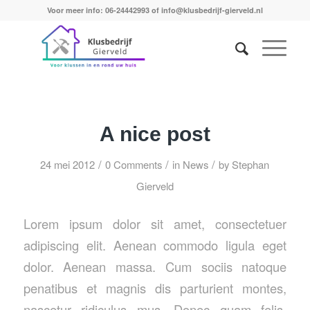
Voor meer info: 06-24442993 of info@klusbedrijf-gierveld.nl
A nice post
/
/
/
24 mei 2012
0 Comments
in
News
by
Stephan
Gierveld
Lorem ipsum dolor sit amet, consectetuer
adipiscing elit. Aenean commodo ligula eget
dolor. Aenean massa. Cum sociis natoque
penatibus et magnis dis parturient montes,
nascetur ridiculus mus. Donec quam felis,